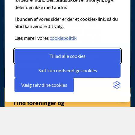
deler den ikke med andre.
I bunden af vores sider er der et cookies-link, så du
altid kan ændre dit valg.
Læs mere i vores
cookiepolitik
Tillad alle cookies
Find nye fællesskaber gennem
Boblberg
Sæt kun nødvendige cookies
Spørg chatbotten
Vælg selv dine cookies
Find foreninger og
foreningsaktiviteter
Ønsker du at finde et fælleskab eller
foreningsaktivitet? I Brøndby har vi et bredt