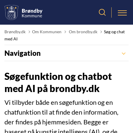
Tilbage til
Brøndby.dk
Om Kommunen
Om brondby.dk
Søg og chat
med AI
Navigation
Søgefunktion og chatbot
med AI på brondby.dk
Vi tilbyder både en søgefunktion og en
chatfunktion til at finde den information,
der findes på hjemmesiden. Begge er
baseret på kunstig intelligens (AI), og de