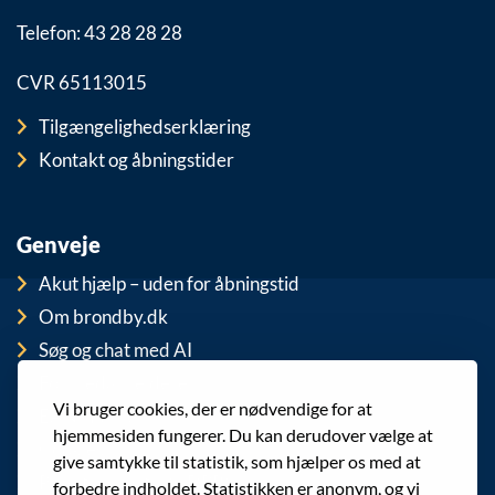
Telefon: 43 28 28 28
CVR 65113015
Tilgængelighedserklæring
Kontakt og åbningstider
Genveje
Akut hjælp – uden for åbningstid
Om brondby.dk
Søg og chat med AI
For medarbejdere
Vi bruger cookies, der er nødvendige for at
EAN-numre
hjemmesiden fungerer. Du kan derudover vælge at
Cookies
give samtykke til statistik, som hjælper os med at
Privatlivspolitik (GDPR)
forbedre indholdet. Statistikken er anonym, og vi