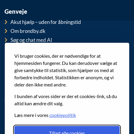
Genveje
Akut hjælp – uden for åbningstid
Om brondby.dk
Søg og chat med AI
For medarbejdere
Vi bruger cookies, der er nødvendige for at
EAN-numre
hjemmesiden fungerer. Du kan derudover vælge at
Cookies
give samtykke til statistik, som hjælper os med at
Privatlivspolitik (GDPR)
forbedre indholdet. Statistikken er anonym, og vi
deler den ikke med andre.
I bunden af vores sider er der et cookies-link, så du
Sociale medier
altid kan ændre dit valg.
Følg os på Facebook
Læs mere i vores
cookiepolitik
Følg os på Instagram
Tillad alle cookies