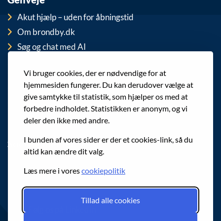
Akut hjælp – uden for åbningstid
Om brondby.dk
Søg og chat med AI
For medarbejdere
Vi bruger cookies, der er nødvendige for at
EAN-numre
hjemmesiden fungerer. Du kan derudover vælge at
Cookies
give samtykke til statistik, som hjælper os med at
Privatlivspolitik (GDPR)
forbedre indholdet. Statistikken er anonym, og vi
deler den ikke med andre.
I bunden af vores sider er der et cookies-link, så du
Sociale medier
altid kan ændre dit valg.
Følg os på Facebook
Læs mere i vores
cookiepolitik
Følg os på Instagram
Tillad alle cookies
Følg os på LinkedIn