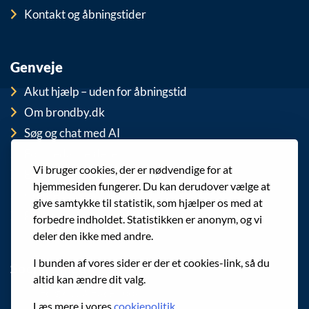
Kontakt og åbningstider
Genveje
Akut hjælp – uden for åbningstid
Om brondby.dk
Søg og chat med AI
For medarbejdere
Vi bruger cookies, der er nødvendige for at
EAN-numre
hjemmesiden fungerer. Du kan derudover vælge at
Cookies
give samtykke til statistik, som hjælper os med at
Privatlivspolitik (GDPR)
forbedre indholdet. Statistikken er anonym, og vi
deler den ikke med andre.
I bunden af vores sider er der et cookies-link, så du
Sociale medier
altid kan ændre dit valg.
Følg os på Facebook
Læs mere i vores
cookiepolitik